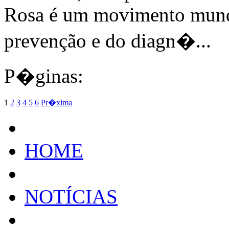
Rosa é um movimento mundi
prevenção e do diagn�...
P�ginas:
1
2
3
4
5
6
Pr�xima
HOME
NOTÍCIAS